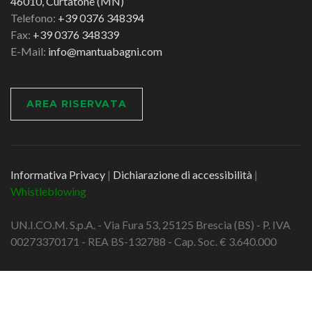
46010, Curtatone (MN)
Telefono:
+39 0376 348394
Fax:
+39 0376 348339
E-Mail:
info@mantuabagni.com
AREA RISERVATA
Informativa Privacy
|
Dichiarazione di accessibilità
|
Whistleblowing
UN.I.CO.M. S.p.A. - Via Fura 53, 25125 Brescia (BS) - P. IVA
00273370171 - REA BS-132788 - Cap. Soc. € 3.640.000