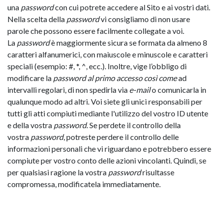
una
password
con cui potrete accedere al Sito e ai vostri dati.
Nella scelta della
password
vi consigliamo di non usare
parole che possono essere facilmente collegate a voi.
La
password
è maggiormente sicura se formata da almeno 8
caratteri alfanumerici, con maiuscole e minuscole e caratteri
speciali (esempio: #, *, ^, ecc.). Inoltre, vige l’obbligo di
modificare la
password al primo accesso così come
ad
intervalli regolari, di non spedirla via
e-mail
o comunicarla in
qualunque modo ad altri. Voi siete gli unici responsabili per
tutti gli atti compiuti mediante l'utilizzo del vostro ID utente
e della vostra
password
. Se perdete il controllo della
vostra
password
, potreste perdere il controllo delle
informazioni personali che vi riguardano e potrebbero essere
compiute per vostro conto delle azioni vincolanti. Quindi, se
per qualsiasi ragione la vostra
password
risultasse
compromessa, modificatela immediatamente.